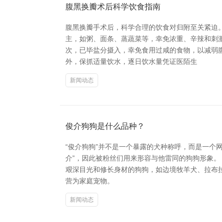
腹黑换瓣术后科学饮食指南
腹黑换瓣手术后，科学合理的饮食对归附至关紧迫
主，如粥、面条、蒸蔬菜等，幸免浓重、辛辣和刺
次，已毕盐分摄入，幸免食用过咸的食物，以减弱
外，保抓适量饮水，逐日饮水量凭证医陌生
新闻动态
俊介狗狗是什么品种？
“俊介狗狗”并不是一个暴露的犬种称呼，而是一个网
介”，因此被粉丝们用来形容与他雷同的狗狗形象。
艰深目光和修长身材的狗狗，如边境牧羊犬、拉布拉
营为家庭宠物。
新闻动态