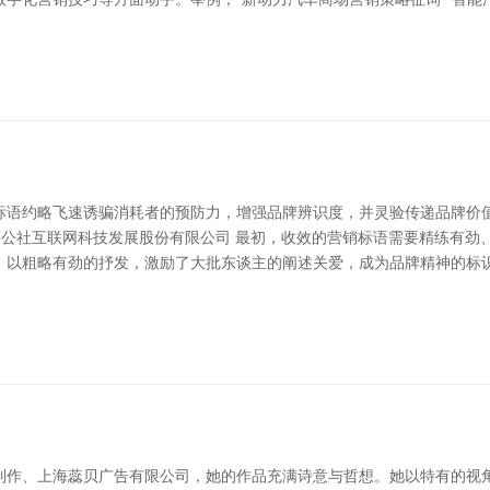
标语约略飞速诱骗消耗者的预防力，增强品牌辨识度，并灵验传递品牌价
商公社互联网科技发展股份有限公司 最初，收效的营销标语需要精练有劲
t”（耐克）以粗略有劲的抒发，激励了大批东谈主的阐述关爱，成为品牌精神的
制作、上海蕊贝广告有限公司，她的作品充满诗意与哲想。她以特有的视