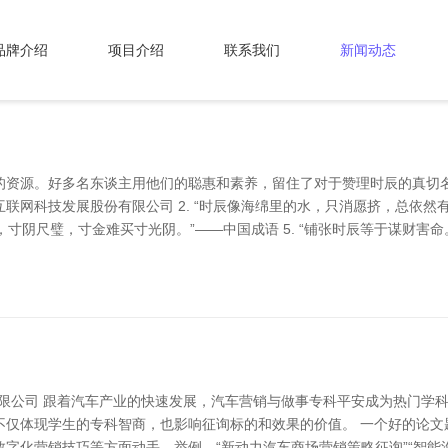
品牌介绍
项目介绍
联系我们
新闻动态
资源。好多名东谈主用他们的聪惠和素养，留住了对于赞理时辰的真切名言
联网科技发展股份有限公司 2. “时辰像海绵里的水，只消愿挤，总依然有的
，寸阴尺璧，寸金难买寸光阴。”——中国成语 5. “铺张时辰等于谋财害命。
有限公司 跟着汽车产业的快速发展，汽车营销与做事专科平安成为热门学
不仅体现学生的专科智商，也影响征询标的和效果的价值。 一个好的论文
字化营销技巧等方面动手。举例，“新动力汽车商场营销策略征询”“智能