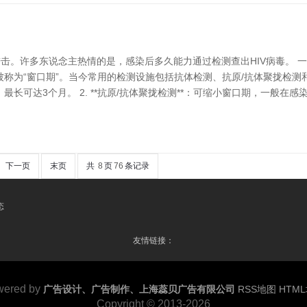
进击。许多东说念主热情的是，感染后多久能力通过检测查出HIV病毒。 
“窗口期”。当今常用的检测设施包括抗体检测、抗原/抗体聚拢检测和核酸检
达3个月。 2. **抗原/抗体聚拢检测**：可缩小窗口期，一般在感染后2-
下一页
末页
共
8
页
76
条记录
态
友情链接：
wered by
广告设计、广告制作、上海蕊贝广告有限公司
RSS地图
HTM
Copyright
© 2013-2026