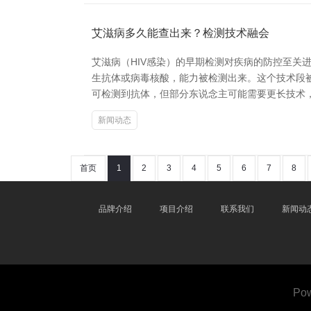
艾滋病多久能查出来？检测技术融会
艾滋病（HIV感染）的早期检测对疾病的防控至关
生抗体或病毒核酸，能力被检测出来。这个技术段被称为
可检测到抗体，但部分东说念主可能需要更长技术，最长可
新闻动态
首页
1
2
3
4
5
6
7
8
品牌介绍
项目介绍
联系我们
新闻动
Po