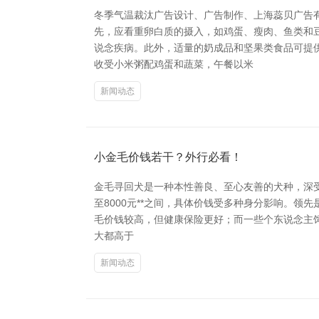
冬季气温裁汰广告设计、广告制作、上海蕊贝广告
先，应看重卵白质的摄入，如鸡蛋、瘦肉、鱼类和
说念疾病。此外，适量的奶成品和坚果类食品可提供
收受小米粥配鸡蛋和蔬菜，午餐以米
新闻动态
小金毛价钱若干？外行必看！
金毛寻回犬是一种本性善良、至心友善的犬种，深受
至8000元**之间，具体价钱受多种身分影响。领
毛价钱较高，但健康保险更好；而一些个东说念主饲
大都高于
新闻动态