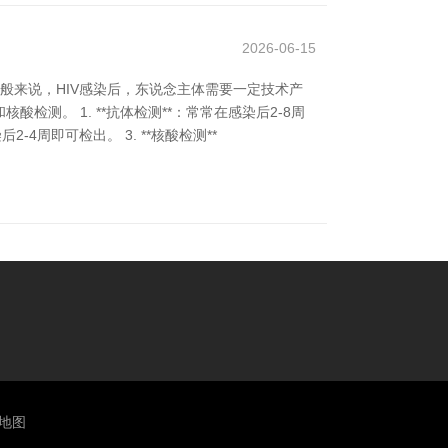
2026-06-15
一般来说，HIV感染后，东说念主体需要一定技术产
测。 1. **抗体检测**：常常在感染后2-8周
4周即可检出。 3. **核酸检测**
L地图