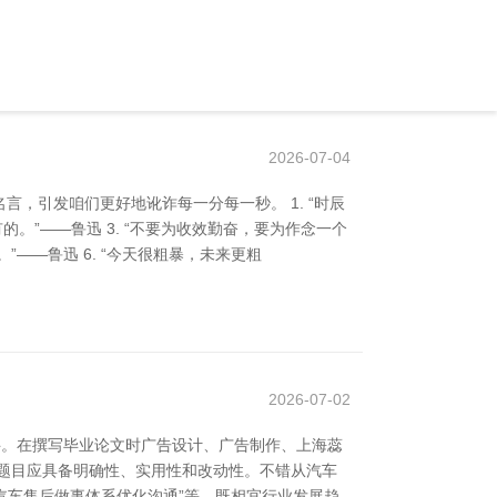
2026-07-04
，引发咱们更好地讹诈每一分每一秒。 1. “时辰
。”——鲁迅 3. “不要为收效勤奋，要为作念一个
”——鲁迅 6. “今天很粗暴，未来更粗
2026-07-02
科。在撰写毕业论文时广告设计、广告制作、上海蕊
题目应具备明确性、实用性和改动性。不错从汽车
汽车售后做事体系优化沟通”等，既相宜行业发展趋