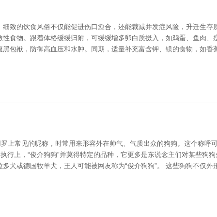
。细致的饮食风俗不仅能促进伤口愈合，还能裁减并发症风险，升迁生存质
激性食物。跟着体格缓缓归附，可缓缓增多卵白质摄入，如鸡蛋、鱼肉、瘦
腹黑包袱，防御高血压和水肿。同期，适量补充富含钾、镁的食物，如香蕉
罗上常见的昵称，时常用来形容外在帅气、气质出众的狗狗。这个称呼可能开首
 执行上，“俊介狗狗”并莫得特定的品种，它更多是东说念主们对某些狗
多犬或德国牧羊犬，王人可能被网友称为“俊介狗狗”。 这些狗狗不仅