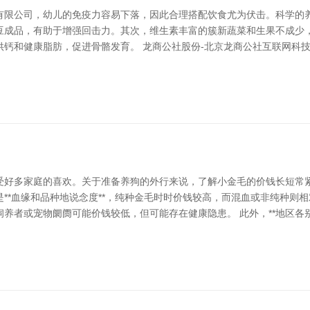
有限公司，幼儿的免疫力容易下落，因此合理搭配饮食尤为伏击。科学的养
豆成品，有助于增强回击力。其次，维生素丰富的簇新蔬菜和生果不成少
钙和健康脂肪，促进骨骼发育。 龙商公社股份-北京龙商公社互联网科技
好多家庭的喜欢。关于准备养狗的外行来说，了解小金毛的价钱长短常紧要的
先是**血缘和品种地说念度**，纯种金毛时时价钱较高，而混血或非纯种则相
养者或宠物阛阓可能价钱较低，但可能存在健康隐患。 此外，**地区各