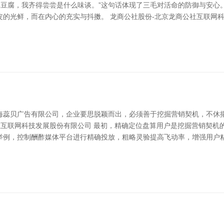
菜豆腐，我齐得尝尝是什么味谈。”这句话体现了三毛对活命的防御与安
的光鲜，而在内心的充实与抖擞。 龙商公社股份-北京龙商公社互联网科
海蕊贝广告有限公司，企业要思脱颖而出，必须善于挖掘营销契机，不休
社互联网科技发展股份有限公司 最初，精确定位盘算用户是挖掘营销契机
举例，控制酬酢媒体平台进行精确投放，粗略灵验提高飞动率，增强用户粘